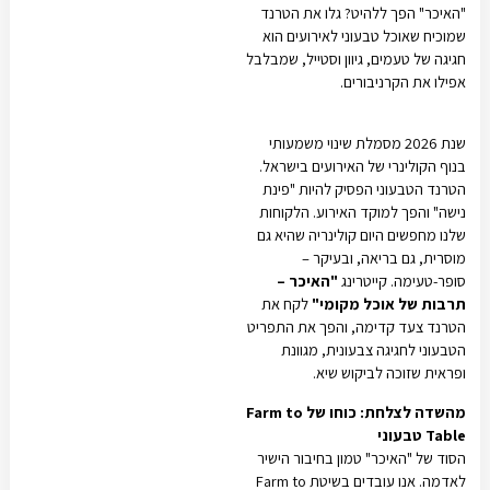
"האיכר" הפך ללהיט? גלו את הטרנד
שמוכיח שאוכל טבעוני לאירועים הוא
חגיגה של טעמים, גיוון וסטייל, שמבלבל
אפילו את הקרניבורים.
שנת 2026 מסמלת שינוי משמעותי
בנוף הקולינרי של האירועים בישראל.
הטרנד הטבעוני הפסיק להיות "פינת
נישה" והפך למוקד האירוע. הלקוחות
שלנו מחפשים היום קולינריה שהיא גם
מוסרית, גם בריאה, ובעיקר –
סופר-טעימה. קייטרינג
"האיכר –
תרבות של אוכל מקומי"
לקח את
הטרנד צעד קדימה, והפך את התפריט
הטבעוני לחגיגה צבעונית, מגוונת
ופראית שזוכה לביקוש שיא.
מהשדה לצלחת: כוחו של Farm to
Table טבעוני
הסוד של "האיכר" טמון בחיבור הישיר
לאדמה. אנו עובדים בשיטת Farm to