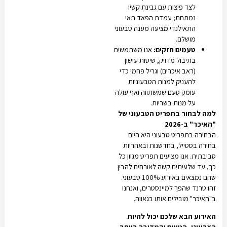
לצד פיצות עם גבינת קשיו
נמתחת; עמדת הפאד תאי
התאילנדי מציעה מענה טבעוני
מושלם.
טעמים חזקים:
אנו משתמשים
בתיבול מדויק, שיטות עישון
(ראב איכרים) וגריל פחמי כדי
להעניק למנות הטבעוניות
עומק טעם שמשתווה ואף עולה
על מנות בשריות.
למה לבחור בתפריט הטבעוני של
"האיכר" ב-2026
הבחירה בתפריט טבעוני היא היום
בחירה בסטייל, בחדשנות ובאחריות
סביבתית. אנו מציעים תפריט מגוון כל
כך, עד שלעיתים קשה לאורחים להבין
שהם נמצאים באירוע 100% טבעוני.
זהו טרנד שהפך למיינסטרים, ואנחנו
ב"האיכר" מובילים אותו בגאווה.
האירוע הבא שלכם יכול להיות
הצבעוני, הטעים והמדובר ביותר