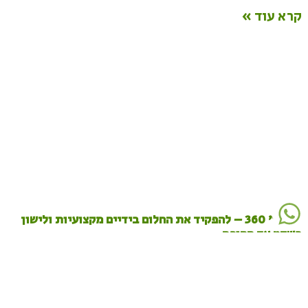
קרא עוד »
האיכר' 360 – להפקיד את החלום בידיים מקצועיות ולישון
בשקט עד החופה
הפקת אירועי בוטיק וחתונות עד 200 איש: הכירו את קונספט "האיכר 360"חתונה
אינטימית או אירוע פרטי? עם "האיכר 360" אתם מקבלים מעטפת מלאה: מהקמה
ופירוק, דרך תפריטי שף בשריים או
קרא עוד »