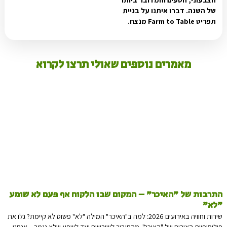
של השנה. דברו איתנו על בניית
תפריט Farm to Table מנצח.
מאמרים נוספים שאולי תרצו לקרוא
התרבות של "האיכר" – המקום שבו הלקוח אף פעם לא שומע
"לא"
שירות וחוויה באירועים 2026: למה ב"האיכר" המילה "לא" פשוט לא קיימת? גלו את
פילוסופיית האירוח של "האיכר". מהחיבור לשורשים ועד לשפע שלא נגמר – אנחנו