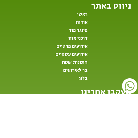
ניווט באתר
ראשי
אודות
פינגר פוד
דוכני מזון
אירועים פרטיים
אירועים עסקיים
חתונות שטח
בר לאירועים
בלוג
תעקבו אחרינו
Rahavganach@gmail.com
052-6452707
052-6452707